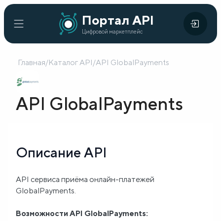
Портал
Портал API
Цифровой
API
Цифровой маркетплейс
маркетплейс
Главная
/
Каталог API
/
API GlobalPayments
Главная
Каталог
API GlobalPayments
API
Организации
Описание API
Кейсы
внедрения
API сервиса приёма онлайн-платежей
GlobalPayments.
Готовые
решения
Возможности API GlobalPayments: