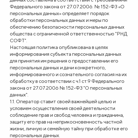
Федерального закона от 27.07.2006. № 152-ФЗ «О
Блог
персональных данных» определяет порядок
обработки персональных данных и меры по
обеспечению безопасности персональных данных
О
общества с ограниченной ответственностью "РНД
нас
СОФТ".
Настоящая политика опубликована в целях
информирования субъекта персональных данных
FAQ
для принятия им решения о предоставлении его
персональных данных и дачи конкретного,
информированного и сознательного согласия на их
обработку в соответствии с ч.1 ст.9 Федерального
закона от 27.07.2006 № 152-ФЗ "О персональных
данных".
1.1. Оператор ставит своей важнейшей целью и
условием осуществления своей деятельности
соблюдение прав и свобод человека и гражданина,
защиту его прав на неприкосновенность частной
жизни, личную и семейную тайну при обработке его
персональных данных.